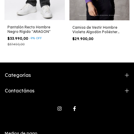
Pantalón Recto Hombre
Camisa de Vestir Hombre
Negro Rígido "ARAGON"
Violeta Algodón Poliéster
Corte Clásico
$33.990,00
-
9
%
OFF
$29.900,00
$37.450,00
Categorías
Contactános
Medios de pago