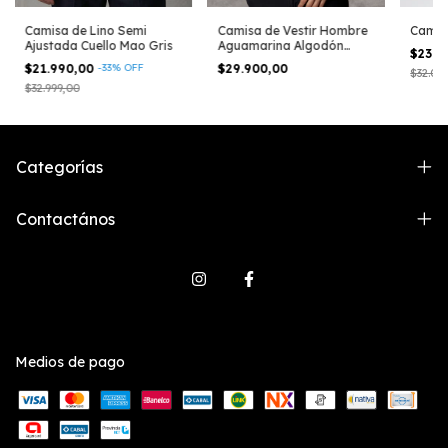
Camisa de Lino Semi
Camisa de Vestir Hombre
Camisa
Ajustada Cuello Mao Gris
Aguamarina Algodón
$23.9
Poliéster Corte Clásico
$21.990,00
-
33
%
OFF
$29.900,00
$32.00
$32.999,00
Categorías
Contactános
Medios de pago