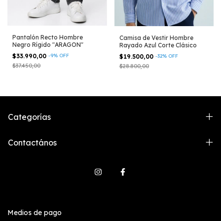
Pantalón Recto Hombre
Camisa de Vestir Hombre
Negro Rígido "ARAGON"
Rayado Azul Corte Clásico
$33.990,00
-
9
%
OFF
$19.500,00
-
32
%
OFF
$37.450,00
$28.800,00
Categorías
Contactános
Medios de pago