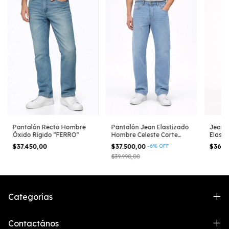
Pantalón Recto Hombre
Pantalón Jean Elastizado
Jean 
Óxido Rígido "FERRO"
Hombre Celeste Corte
Elasti
Clásico "KYON"
"CESA
$37.450,00
$37.500,00
-
6
%
OFF
$36.7
$39.990,00
Categorías
Contactános