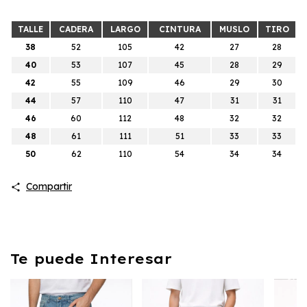
TALLE
CADERA
LARGO
CINTURA
MUSLO
TIRO
38
52
105
42
27
28
40
53
107
45
28
29
42
55
109
46
29
30
44
57
110
47
31
31
46
60
112
48
32
32
48
61
111
51
33
33
50
62
110
54
34
34
Compartir
Te puede Interesar